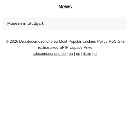
News
Museen in Stuttgart...
© 2026
De.cdocomosondrio.eu
Most Popular
Cookies Policy
RSS
Site
réalisé avec SPIP
Espace Privé
cdocomosondrio.eu
|
en
|
es
|
italie
|
nl