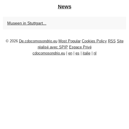
News
Museen in Stuttgart...
© 2026
De.cdocomosondrio.eu
Most Popular
Cookies Policy
RSS
Site
réalisé avec SPIP
Espace Privé
cdocomosondrio.eu
|
en
|
es
|
italie
|
nl